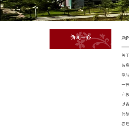
新闻中心
新
关于
智启
赋能
一
产教
以青
伟德
春启