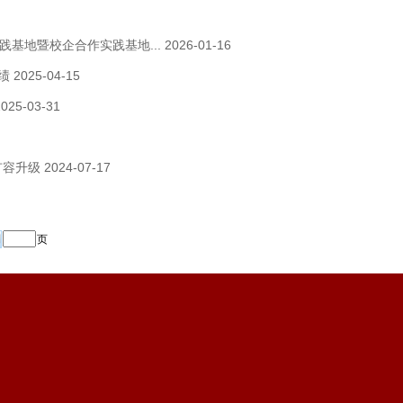
践基地暨校企合作实践基地...
2026-01-16
绩
2025-04-15
2025-03-31
扩容升级
2024-07-17
页