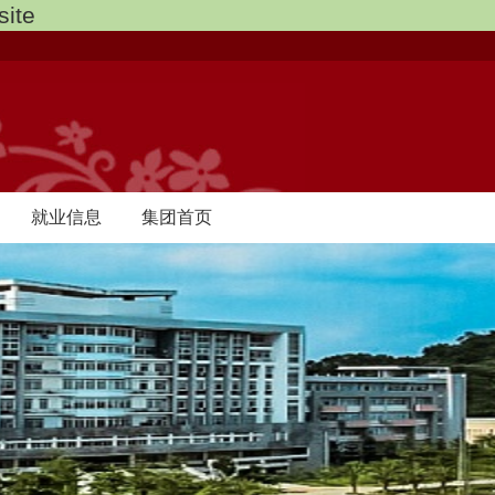
ite
就业信息
集团首页