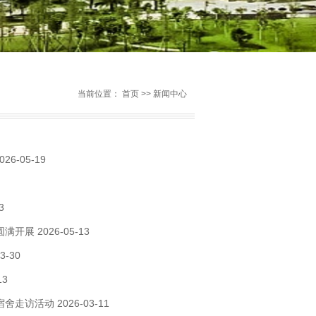
当前位置：
首页
>>
新闻中心
026-05-19
3
圆满开展
2026-05-13
3-30
13
暨宿舍走访活动
2026-03-11