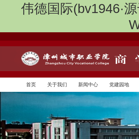
伟德国际(bv1946·源
W
首页
关于我们
新闻中心
党建园地