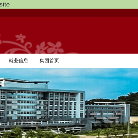
ite
就业信息
集团首页