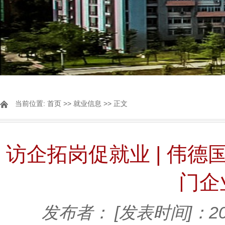
当前位置:
首页
>>
就业信息
>> 正文
访企拓岗促就业 | 伟德国
门企
发布者：
[发表时间]：202